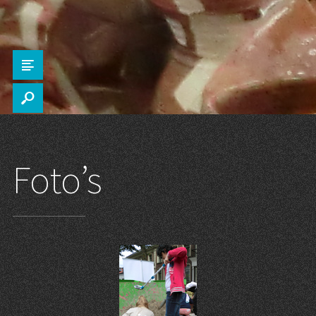
Z
s
Foto’s