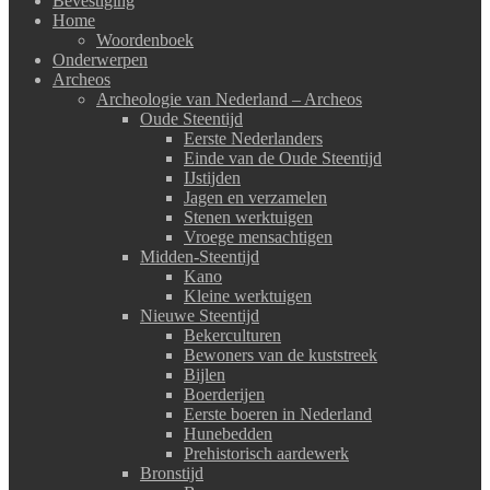
Bevestiging
Home
Woordenboek
Onderwerpen
Archeos
Archeologie van Nederland – Archeos
Oude Steentijd
Eerste Nederlanders
Einde van de Oude Steentijd
IJstijden
Jagen en verzamelen
Stenen werktuigen
Vroege mensachtigen
Midden-Steentijd
Kano
Kleine werktuigen
Nieuwe Steentijd
Bekerculturen
Bewoners van de kuststreek
Bijlen
Boerderijen
Eerste boeren in Nederland
Hunebedden
Prehistorisch aardewerk
Bronstijd