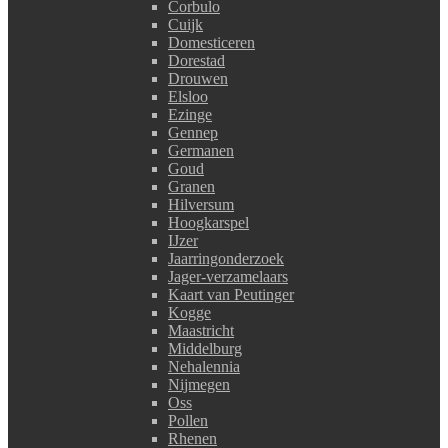
Corbulo
Cuijk
Domesticeren
Dorestad
Drouwen
Elsloo
Ezinge
Gennep
Germanen
Goud
Granen
Hilversum
Hoogkarspel
IJzer
Jaarringonderzoek
Jager-verzamelaars
Kaart van Peutinger
Kogge
Maastricht
Middelburg
Nehalennia
Nijmegen
Oss
Pollen
Rhenen