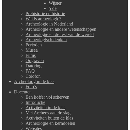
Wijster
Yde
Prehistorie en historie
Wat is archeologie?
Archeologie in Nederland
Archeologie en andere wetenschappen
Archeologie en de rest van de wereld
Archeologisch denken
Perioden
Musea
Films
Opgraven
Datering
FAQ
Colofon
Archeoloog in de klas
Foto’s
Docenten
Een koffer vol scherven
Introductie
Activiteiten in de klas
Met Archeos aan de slag
Activiteiten buiten de klas
Archeologie en kerndoelen
Websites