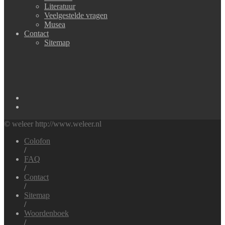
Literatuur
Veelgestelde vragen
Musea
Contact
Sitemap
© weleer http://www.weleer.nl
Colofon
/
FAQ
/
Contact
/
Sitemap
/
Woordenboek
/