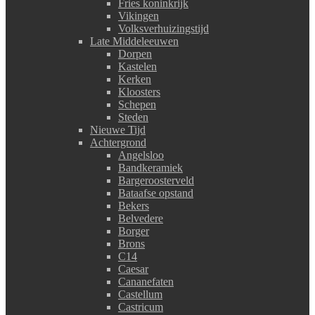
Fries koninkrijk
Vikingen
Volksverhuizingstijd
Late Middeleeuwen
Dorpen
Kastelen
Kerken
Kloosters
Schepen
Steden
Nieuwe Tijd
Achtergrond
Angelsloo
Bandkeramiek
Bargeroosterveld
Bataafse opstand
Bekers
Belvedere
Borger
Brons
C14
Caesar
Cananefaten
Castellum
Castricum