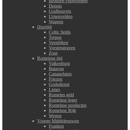
Bronzen voorwerpen
Depots
Grafheuvels
Urnenvelden
Wapens
IJzertijd
Celtic fields
Terpen
Veenlijken
Vorstengraven
Zout
Romeinse tijd
Valkenburg
Bataven
Cananefaten
Friezen
Godsdienst
Limes
Romeins geld
Romeinse leger
Romeinse producten
Romeinse Rijk
Wegen
Vroege Middeleeuwen
Franken