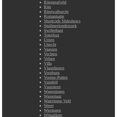
Rijengrafveld
Rijn
Ringwalburcht
Romanisatie
Shortcode Slideshows
Stuifmeelonderzoek
Swifterbant
Toterfout
Urnen
Utrecht
Vaassen
Vechten
Velsen
Villa
Vlaardingen
Voorburg
Voorne-Putten
Vuistbijl
Vuursteen
Wageningen
Wassenaar
Wateringse Veld
Weert
Wieringen
Wijnaldum