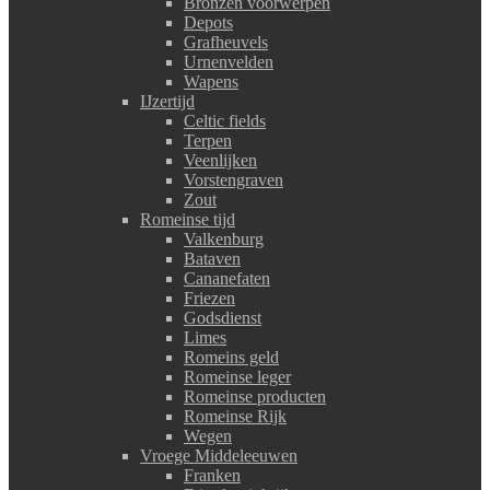
Bronzen voorwerpen
Depots
Grafheuvels
Urnenvelden
Wapens
IJzertijd
Celtic fields
Terpen
Veenlijken
Vorstengraven
Zout
Romeinse tijd
Valkenburg
Bataven
Cananefaten
Friezen
Godsdienst
Limes
Romeins geld
Romeinse leger
Romeinse producten
Romeinse Rijk
Wegen
Vroege Middeleeuwen
Franken