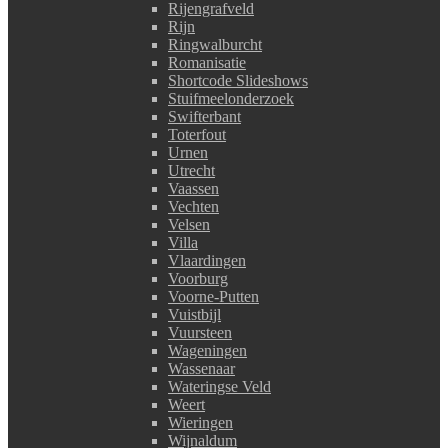
Rijengrafveld
Rijn
Ringwalburcht
Romanisatie
Shortcode Slideshows
Stuifmeelonderzoek
Swifterbant
Toterfout
Urnen
Utrecht
Vaassen
Vechten
Velsen
Villa
Vlaardingen
Voorburg
Voorne-Putten
Vuistbijl
Vuursteen
Wageningen
Wassenaar
Wateringse Veld
Weert
Wieringen
Wijnaldum