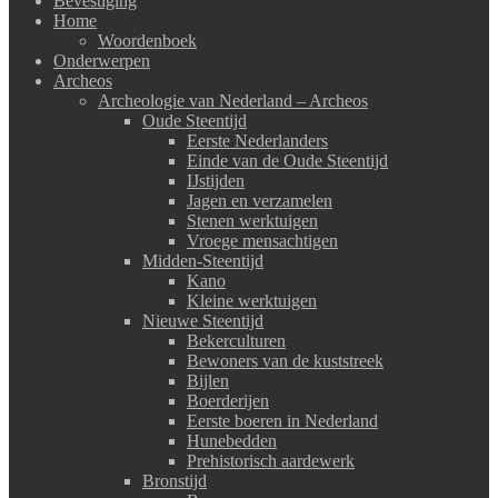
Bevestiging
Home
Woordenboek
Onderwerpen
Archeos
Archeologie van Nederland – Archeos
Oude Steentijd
Eerste Nederlanders
Einde van de Oude Steentijd
IJstijden
Jagen en verzamelen
Stenen werktuigen
Vroege mensachtigen
Midden-Steentijd
Kano
Kleine werktuigen
Nieuwe Steentijd
Bekerculturen
Bewoners van de kuststreek
Bijlen
Boerderijen
Eerste boeren in Nederland
Hunebedden
Prehistorisch aardewerk
Bronstijd