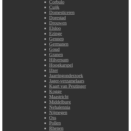
Corbulo
Cuijk
Domesticeren
Dorestad
Drouwen
Elsloo
Ezinge
Gennep
Germanen
Goud
Granen
Hilversum
Hoogkarspel
IJzer
Jaarringonderzoek
Jager-verzamelaars
Kaart van Peutinger
Kogge
Maastricht
Middelburg
Nehalennia
Nijmegen
Oss
Pollen
Rhenen