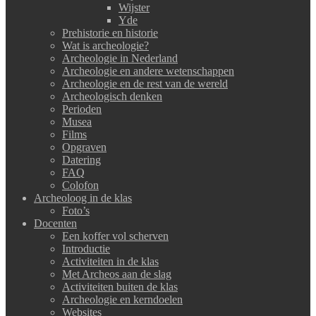
Wijster
Yde
Prehistorie en historie
Wat is archeologie?
Archeologie in Nederland
Archeologie en andere wetenschappen
Archeologie en de rest van de wereld
Archeologisch denken
Perioden
Musea
Films
Opgraven
Datering
FAQ
Colofon
Archeoloog in de klas
Foto’s
Docenten
Een koffer vol scherven
Introductie
Activiteiten in de klas
Met Archeos aan de slag
Activiteiten buiten de klas
Archeologie en kerndoelen
Websites