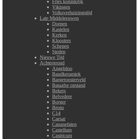
Fries koninkrijk
Vikingen
Volksverhuizingstijd
Late Middeleeuwen
Dorpen
Kastelen
Kerken
Kloosters
Schepen
Steden
Nieuwe Tijd
Achtergrond
Angelsloo
Bandkeramiek
Bargeroosterveld
Bataafse opstand
Bekers
Belvedere
Borger
Brons
C14
Caesar
Cananefaten
Castellum
Castricum