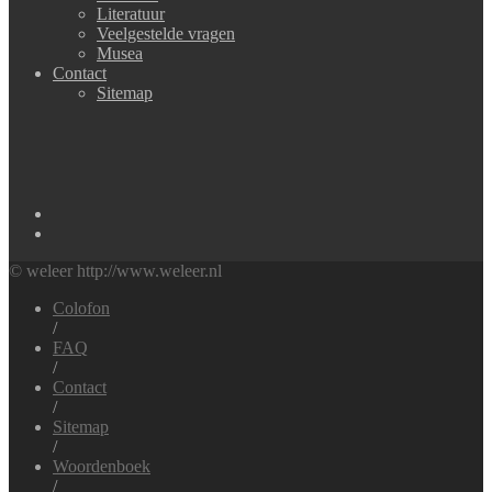
Literatuur
Veelgestelde vragen
Musea
Contact
Sitemap
© weleer http://www.weleer.nl
Colofon
/
FAQ
/
Contact
/
Sitemap
/
Woordenboek
/