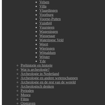
Velsen
Villa
Vlaardingen
Voorburg
Voorne-Putten
Vuistbijl
Vuursteen
Wageningen
Wassenaar
Wateringse Veld
Weert
Wieringen
Wijnaldum
Wijster
Yde
Prehistorie en historie
Wat is archeologie?
Archeologie in Nederland
Archeologie en andere wetenschappen
Archeologie en de rest van de wereld
Archeologisch denken
Perioden
Musea
Films
Opgraven