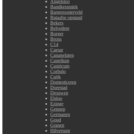
Angelsloo
Bandkeramiek
Bargeroosterveld
Bataafse opstand
Bekers
Belvedere
Borger
Brons
C14
Caesar
Cananefaten
Castellum
Castricum
Corbulo
Cuijk
Domesticeren
Dorestad
Drouwen
Elsloo
Ezinge
Gennep
Germanen
Goud
Granen
Hilversum