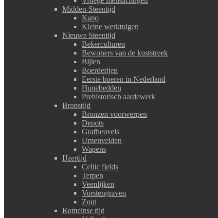
Vroege mensachtigen
Midden-Steentijd
Kano
Kleine werktuigen
Nieuwe Steentijd
Bekerculturen
Bewoners van de kuststreek
Bijlen
Boerderijen
Eerste boeren in Nederland
Hunebedden
Prehistorisch aardewerk
Bronstijd
Bronzen voorwerpen
Depots
Grafheuvels
Urnenvelden
Wapens
IJzertijd
Celtic fields
Terpen
Veenlijken
Vorstengraven
Zout
Romeinse tijd