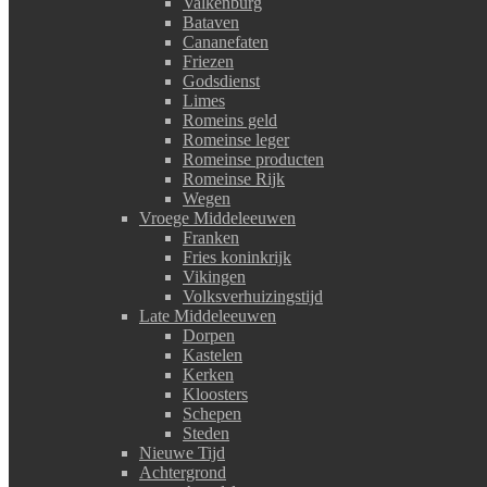
Valkenburg
Bataven
Cananefaten
Friezen
Godsdienst
Limes
Romeins geld
Romeinse leger
Romeinse producten
Romeinse Rijk
Wegen
Vroege Middeleeuwen
Franken
Fries koninkrijk
Vikingen
Volksverhuizingstijd
Late Middeleeuwen
Dorpen
Kastelen
Kerken
Kloosters
Schepen
Steden
Nieuwe Tijd
Achtergrond