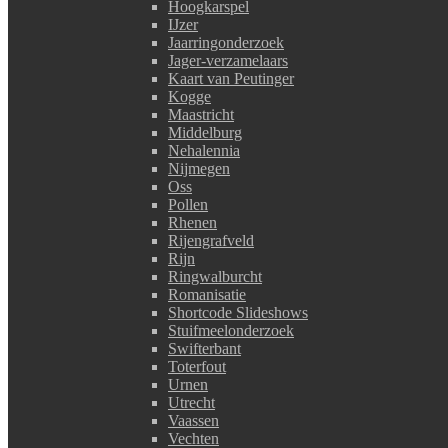
Hoogkarspel
IJzer
Jaarringonderzoek
Jager-verzamelaars
Kaart van Peutinger
Kogge
Maastricht
Middelburg
Nehalennia
Nijmegen
Oss
Pollen
Rhenen
Rijengrafveld
Rijn
Ringwalburcht
Romanisatie
Shortcode Slideshows
Stuifmeelonderzoek
Swifterbant
Toterfout
Urnen
Utrecht
Vaassen
Vechten