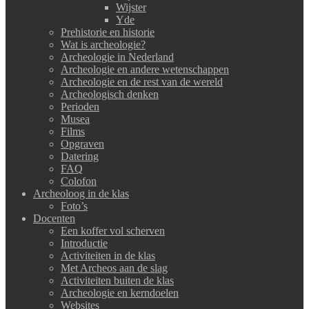
Wijster
Yde
Prehistorie en historie
Wat is archeologie?
Archeologie in Nederland
Archeologie en andere wetenschappen
Archeologie en de rest van de wereld
Archeologisch denken
Perioden
Musea
Films
Opgraven
Datering
FAQ
Colofon
Archeoloog in de klas
Foto’s
Docenten
Een koffer vol scherven
Introductie
Activiteiten in de klas
Met Archeos aan de slag
Activiteiten buiten de klas
Archeologie en kerndoelen
Websites