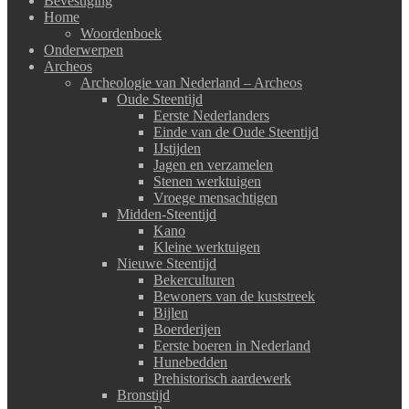
Bevestiging
Home
Woordenboek
Onderwerpen
Archeos
Archeologie van Nederland – Archeos
Oude Steentijd
Eerste Nederlanders
Einde van de Oude Steentijd
IJstijden
Jagen en verzamelen
Stenen werktuigen
Vroege mensachtigen
Midden-Steentijd
Kano
Kleine werktuigen
Nieuwe Steentijd
Bekerculturen
Bewoners van de kuststreek
Bijlen
Boerderijen
Eerste boeren in Nederland
Hunebedden
Prehistorisch aardewerk
Bronstijd