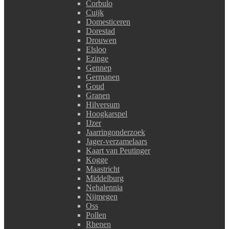
Corbulo
Cuijk
Domesticeren
Dorestad
Drouwen
Elsloo
Ezinge
Gennep
Germanen
Goud
Granen
Hilversum
Hoogkarspel
IJzer
Jaarringonderzoek
Jager-verzamelaars
Kaart van Peutinger
Kogge
Maastricht
Middelburg
Nehalennia
Nijmegen
Oss
Pollen
Rhenen