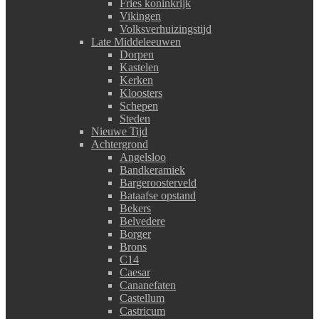
Fries koninkrijk
Vikingen
Volksverhuizingstijd
Late Middeleeuwen
Dorpen
Kastelen
Kerken
Kloosters
Schepen
Steden
Nieuwe Tijd
Achtergrond
Angelsloo
Bandkeramiek
Bargeroosterveld
Bataafse opstand
Bekers
Belvedere
Borger
Brons
C14
Caesar
Cananefaten
Castellum
Castricum