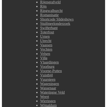
Rijengrafveld
Rijn
Ringwalburcht
Romanisatie
Shortcode Slideshows
Stuifmeelonderzoek
Swifterbant
Toterfout
Urnen
Utrecht
Vaassen
Vechten
Velsen
Villa
Vlaardingen
Voorburg
Voorne-Putten
Vuistbijl
Vuursteen
Wageningen
Wassenaar
Wateringse Veld
Weert
Wieringen
Wijnaldum