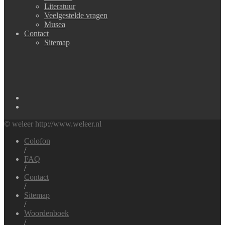
Literatuur
Veelgestelde vragen
Musea
Contact
Sitemap
© weleer http://www.weleer.nl
Colofon
/
FAQ
/
Contact
/
Sitemap
/
Woordenboek
/