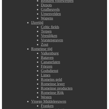
Bronzen voorwerpen
Depots
Grafheuvels
Urnenvelden
Wapens
IJzertijd
Celtic fields
Terpen
Veenlijken
Vorstengraven
Zout
Romeinse tijd
Valkenburg
Bataven
Cananefaten
Friezen
Godsdienst
Limes
Romeins geld
Romeinse leger
Romeinse producten
Romeinse Rijk
Wegen
Vroege Middeleeuwen
Franken