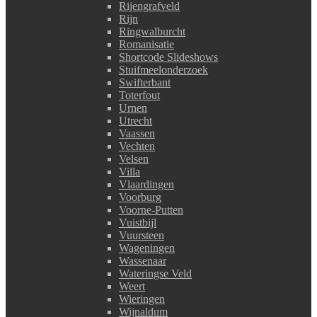
Rijengrafveld
Rijn
Ringwalburcht
Romanisatie
Shortcode Slideshows
Stuifmeelonderzoek
Swifterbant
Toterfout
Urnen
Utrecht
Vaassen
Vechten
Velsen
Villa
Vlaardingen
Voorburg
Voorne-Putten
Vuistbijl
Vuursteen
Wageningen
Wassenaar
Wateringse Veld
Weert
Wieringen
Wijnaldum