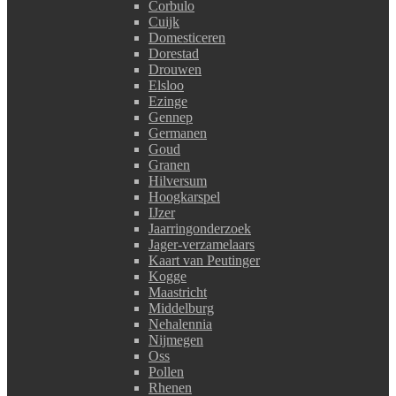
Corbulo
Cuijk
Domesticeren
Dorestad
Drouwen
Elsloo
Ezinge
Gennep
Germanen
Goud
Granen
Hilversum
Hoogkarspel
IJzer
Jaarringonderzoek
Jager-verzamelaars
Kaart van Peutinger
Kogge
Maastricht
Middelburg
Nehalennia
Nijmegen
Oss
Pollen
Rhenen