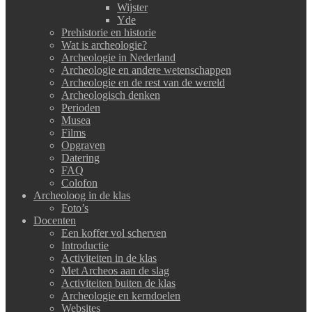
Wijster
Yde
Prehistorie en historie
Wat is archeologie?
Archeologie in Nederland
Archeologie en andere wetenschappen
Archeologie en de rest van de wereld
Archeologisch denken
Perioden
Musea
Films
Opgraven
Datering
FAQ
Colofon
Archeoloog in de klas
Foto’s
Docenten
Een koffer vol scherven
Introductie
Activiteiten in de klas
Met Archeos aan de slag
Activiteiten buiten de klas
Archeologie en kerndoelen
Websites