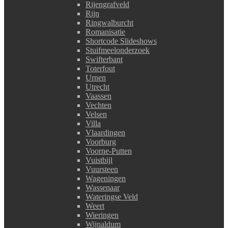
Rijengrafveld
Rijn
Ringwalburcht
Romanisatie
Shortcode Slideshows
Stuifmeelonderzoek
Swifterbant
Toterfout
Urnen
Utrecht
Vaassen
Vechten
Velsen
Villa
Vlaardingen
Voorburg
Voorne-Putten
Vuistbijl
Vuursteen
Wageningen
Wassenaar
Wateringse Veld
Weert
Wieringen
Wijnaldum