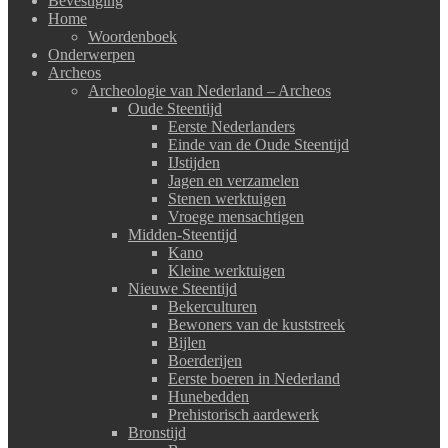
Bevestiging
Home
Woordenboek
Onderwerpen
Archeos
Archeologie van Nederland – Archeos
Oude Steentijd
Eerste Nederlanders
Einde van de Oude Steentijd
IJstijden
Jagen en verzamelen
Stenen werktuigen
Vroege mensachtigen
Midden-Steentijd
Kano
Kleine werktuigen
Nieuwe Steentijd
Bekerculturen
Bewoners van de kuststreek
Bijlen
Boerderijen
Eerste boeren in Nederland
Hunebedden
Prehistorisch aardewerk
Bronstijd