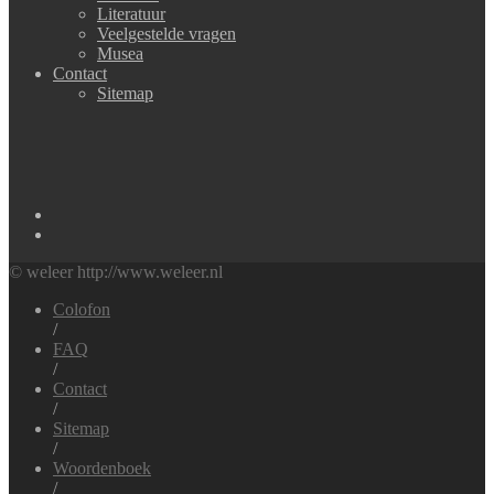
Literatuur
Veelgestelde vragen
Musea
Contact
Sitemap
© weleer http://www.weleer.nl
Colofon
/
FAQ
/
Contact
/
Sitemap
/
Woordenboek
/