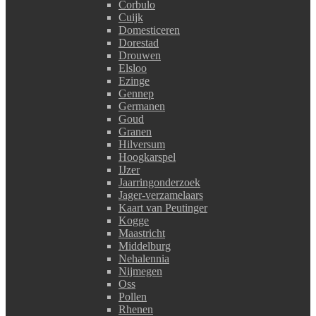
Corbulo
Cuijk
Domesticeren
Dorestad
Drouwen
Elsloo
Ezinge
Gennep
Germanen
Goud
Granen
Hilversum
Hoogkarspel
IJzer
Jaarringonderzoek
Jager-verzamelaars
Kaart van Peutinger
Kogge
Maastricht
Middelburg
Nehalennia
Nijmegen
Oss
Pollen
Rhenen