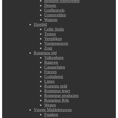
Bronzen voorwerpen
Depots
Grafheuvels
Urnenvelden
Wapens
IJzertijd
Celtic fields
Terpen
Veenlijken
Vorstengraven
Zout
Romeinse tijd
Valkenburg
Bataven
Cananefaten
Friezen
Godsdienst
Limes
Romeins geld
Romeinse leger
Romeinse producten
Romeinse Rijk
Wegen
Vroege Middeleeuwen
Franken