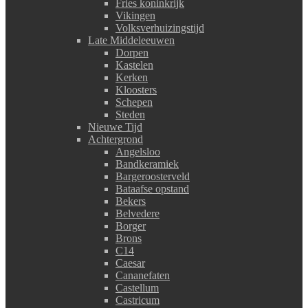
Fries koninkrijk
Vikingen
Volksverhuizingstijd
Late Middeleeuwen
Dorpen
Kastelen
Kerken
Kloosters
Schepen
Steden
Nieuwe Tijd
Achtergrond
Angelsloo
Bandkeramiek
Bargeroosterveld
Bataafse opstand
Bekers
Belvedere
Borger
Brons
C14
Caesar
Cananefaten
Castellum
Castricum