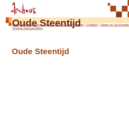
Oude Steentijd
Eerste Nederlanders
|
Einde van de Oude Steentijd
|
IJstijden
|
Jagen en verzamele
Vroege mensachtigen
Oude Steentijd
van 300.000 tot 8800 voor Christus
De oudste botten van vroege mensachtigen zijn gevonden in Oost-Afrika
en zijn ongeveer 4 tot 3,5 miljoen jaar oud. Ze liepen rechtop en hadden
een iets grotere herseninhoud dan de mensapen aan wie ze verwant
waren. Of deze 'mensen' al stenen gereedschap gebruikten, is niet zeker.
De vroegst bekende stenen werktuigen zijn ongeveer 2,5 miljoen jaar
oud. Er werd ook gereedschap van hout, bot en gewei gebruikt, maar dat
vergaat in de bodem en steen blijft 'voor eeuwig' bewaard. Daarom
spreken archeologen van de 'steentijd'.