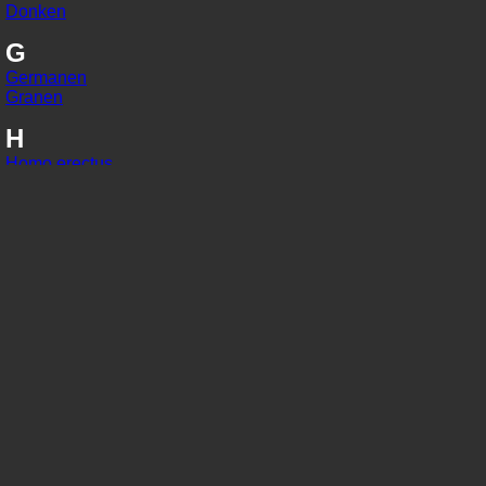
Donken
G
Germanen
Granen
H
Homo erectus
Homo habilis
Homo sapiens
I
IJzer
In situ
J
Jaarringonderzoek
Jager-verzamelaars
K
Kaart van Peutinger
Karolingisch