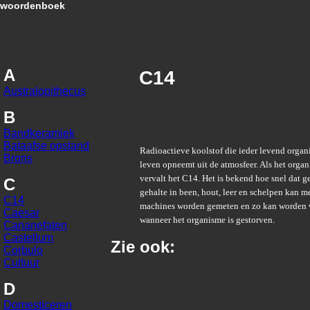
woordenboek
A
C14
Australopithecus
B
Bandkeramiek
Bataafse opstand
Radioactieve koolstof die ieder levend organi
Brons
leven opneemt uit de atmosfeer. Als het organ
vervalt het C14. Het is bekend hoe snel dat g
C
gehalte in been, hout, leer en schelpen kan m
C14
machines worden gemeten en zo kan worden 
Caesar
wanneer het organisme is gestorven.
Cananefaten
Castellum
Zie ook:
Corbulo
Cultuur
D
Domesticeren