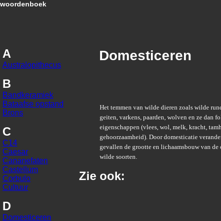
woordenboek
A
Domesticeren
Australopithecus
B
Bandkeramiek
Bataafse opstand
Het temmen van wilde dieren zoals wilde run
Brons
geiten, varkens, paarden, wolven en ze dan 
eigenschappen (vlees, wol, melk, kracht, tam
C
gehoorzaamheid). Door domesticatie verande
C14
gevallen de grootte en lichaamsbouw van de 
Caesar
wilde soorten.
Cananefaten
Castellum
Zie ook:
Corbulo
Cultuur
D
Domesticeren