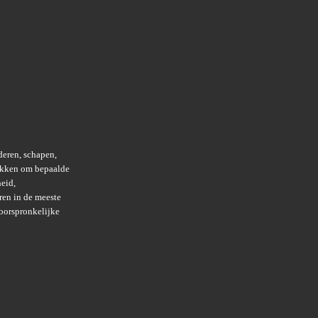
deren, schapen,
fokken om bepaalde
heid,
ren in de meeste
oorspronkelijke