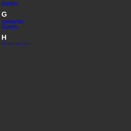
Donken
G
Germanen
Granen
H
Homo erectus
Homo habilis
Homo sapiens
I
IJzer
In situ
J
Jaarringonderzoek
Jager-verzamelaars
K
Kaart van Peutinger
Karolingisch