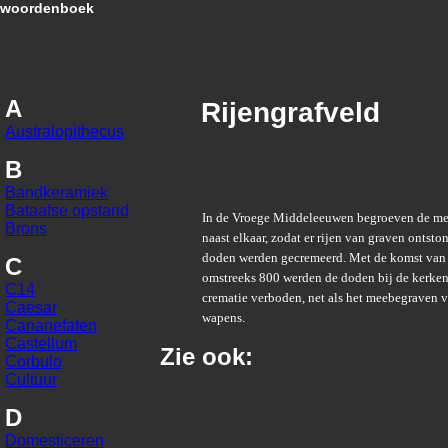
woordenboek
A
Rijengrafveld
Australopithecus
B
Bandkeramiek
Bataafse opstand
In de Vroege Middeleeuwen begroeven de m
Brons
naast elkaar, zodat er rijen van graven onts
doden werden gecremeerd. Met de komst van
C
omstreeks 800 werden de doden bij de kerke
C14
crematie verboden, net als het meebegraven v
Caesar
wapens.
Cananefaten
Castellum
Zie ook:
Corbulo
Cultuur
D
Domesticeren