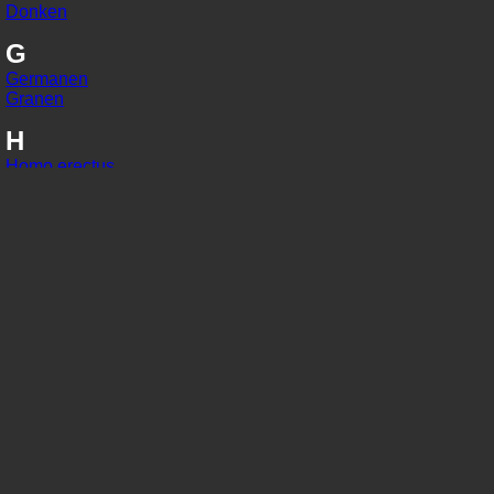
Donken
G
Germanen
Granen
H
Homo erectus
Homo habilis
Homo sapiens
I
IJzer
In situ
J
Jaarringonderzoek
Jager-verzamelaars
K
Kaart van Peutinger
Karolingisch