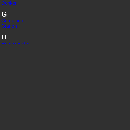
Donken
G
Germanen
Granen
H
Homo erectus
Homo habilis
Homo sapiens
I
IJzer
In situ
J
Jaarringonderzoek
Jager-verzamelaars
K
Kaart van Peutinger
Karolingisch