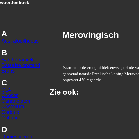
woordenboek
A
Merovingisch
Australopithecus
B
Bandkeramiek
Bataafse opstand
Naam voor de vroegmiddeleeuwse periode van
Brons
genoemd naar de Frankische koning Merovec
ongeveer 450 regeerde.
C
C14
Zie ook:
Caesar
Cananefaten
Castellum
Corbulo
Cultuur
D
Domesticeren