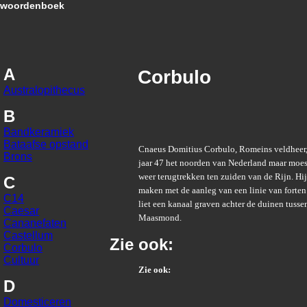
woordenboek
A
Corbulo
Australopithecus
B
Bandkeramiek
Bataafse opstand
Cnaeus Domitius Corbulo, Romeins veldheer,
Brons
jaar 47 het noorden van Nederland maar moes
weer terugtrekken ten zuiden van de Rijn. Hij
C
maken met de aanleg van een linie van forten 
C14
liet een kanaal graven achter de duinen tusse
Caesar
Maasmond.
Cananefaten
Castellum
Zie ook:
Corbulo
Cultuur
Zie ook:
D
Domesticeren