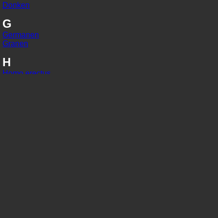
Donken
G
Germanen
Granen
H
Homo erectus
Homo habilis
Homo sapiens
I
IJzer
In situ
J
Jaarringonderzoek
Jager-verzamelaars
K
Kaart van Peutinger
Karolingisch