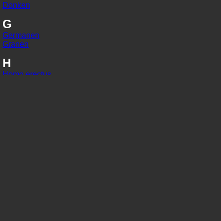
Donken
G
Germanen
Granen
H
Homo erectus
Homo habilis
Homo sapiens
I
IJzer
In situ
J
Jaarringonderzoek
Jager-verzamelaars
K
Kaart van Peutinger
Karolingisch