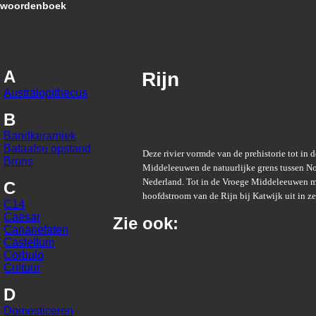
woordenboek
A
Rijn
Australopithecus
B
Bandkeramiek
Bataafse opstand
Deze rivier vormde van de prehistorie tot in 
Brons
Middeleeuwen de natuurlijke grens tussen No
Nederland. Tot in de Vroege Middeleeuwen 
C
hoofdstroom van de Rijn bij Katwijk uit in ze
C14
Caesar
Zie ook:
Cananefaten
Castellum
Corbulo
Cultuur
D
Domesticeren