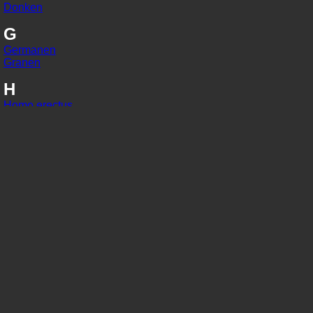
Donken
G
Germanen
Granen
H
Homo erectus
Homo habilis
Homo sapiens
I
IJzer
In situ
J
Jaarringonderzoek
Jager-verzamelaars
K
Kaart van Peutinger
Karolingisch