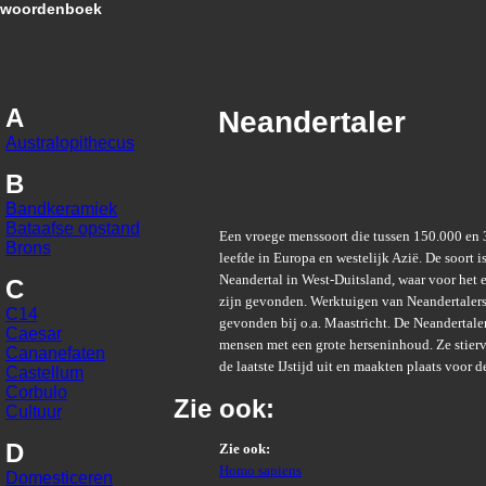
woordenboek
A
Neandertaler
Australopithecus
B
Bandkeramiek
Bataafse opstand
Een vroege menssoort die tussen 150.000 en 
Brons
leefde in Europa en westelijk Azië. De soort 
Neandertal in West-Duitsland, waar voor het e
C
zijn gevonden. Werktuigen van Neandertalers
C14
gevonden bij o.a. Maastricht. De Neandertaler
Caesar
mensen met een grote herseninhoud. Ze stierv
Cananefaten
de laatste IJstijd uit en maakten plaats voor
Castellum
Corbulo
Zie ook:
Cultuur
D
Zie ook:
Homo sapiens
Domesticeren