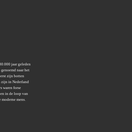
30.000 jaar geleden
is genoemd naar het
erst zijn botten
 zijn in Nederland
s waren forse
en in de loop van
 de moderne mens.