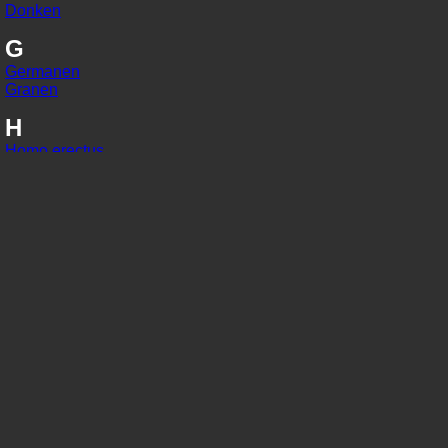
Donken
G
Germanen
Granen
H
Homo erectus
Homo habilis
Homo sapiens
I
IJzer
In situ
J
Jaarringonderzoek
Jager-verzamelaars
K
Kaart van Peutinger
Karolingisch