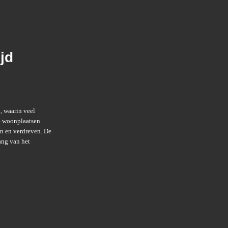
jd
, waarin veel
e woonplaatsen
en en verdreven. De
ang van het