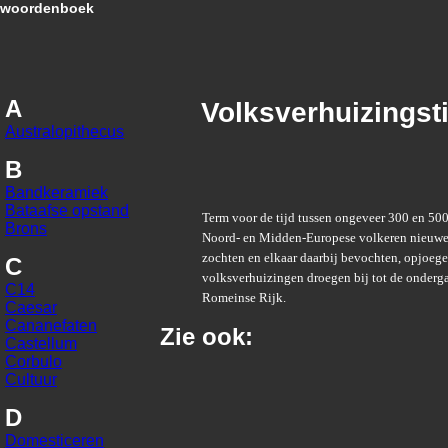
woordenboek
A
Volksverhuizingsti
Australopithecus
B
Bandkeramiek
Bataafse opstand
Term voor de tijd tussen ongeveer 300 en 500
Brons
Noord- en Midden-Europese volkeren nieuw
zochten en elkaar daarbij bevochten, opjoeg
C
volksverhuizingen droegen bij tot de onderg
C14
Romeinse Rijk.
Caesar
Cananefaten
Zie ook:
Castellum
Corbulo
Cultuur
D
Domesticeren