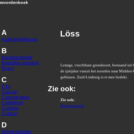
woordenboek
A
Löss
Australopithecus
B
Bandkeramiek
Bataafse opstand
Lemige, vruchtbare grondsoort, bestaand uit he
Brons
de ijstijden vanuit het noorden naar Midden
geblazen. Zuid-Limburg is er mee bedekt.
C
C14
Zie ook:
Caesar
Cananefaten
Zie ook:
Castellum
Bandkeramiek
Corbulo
Cultuur
D
Domesticeren