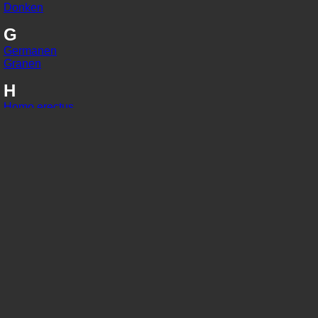
Donken
G
Germanen
Granen
H
Homo erectus
Homo habilis
Homo sapiens
I
IJzer
In situ
J
Jaarringonderzoek
Jager-verzamelaars
K
Kaart van Peutinger
Karolingisch