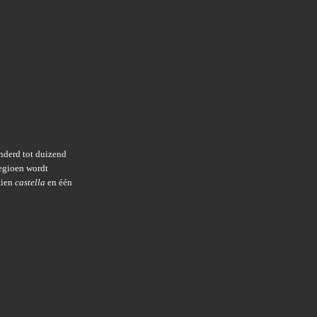
onderd tot duizend
egioen wordt
tien
castella
en één