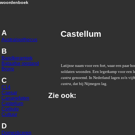
woordenboek
A
Castellum
Australopithecus
B
Bandkeramiek
Bataafse opstand
Latijnse naam voor een fort, waar een paar h
Brons
soldaten woonden. Een legerkamp voor een l
castra
genoemd. In Nederland lagen zo'n vijf
C
castra
, dat bij Nijmegen lag.
C14
Caesar
Zie ook:
Cananefaten
Castellum
Corbulo
Cultuur
D
Domesticeren