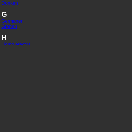
Donken
G
Germanen
Granen
H
Homo erectus
Homo habilis
Homo sapiens
I
IJzer
In situ
J
Jaarringonderzoek
Jager-verzamelaars
K
Kaart van Peutinger
Karolingisch