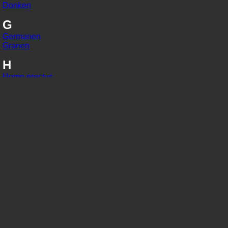
Donken
G
Germanen
Granen
H
Homo erectus
Homo habilis
Homo sapiens
I
IJzer
In situ
J
Jaarringonderzoek
Jager-verzamelaars
K
Kaart van Peutinger
Karolingisch