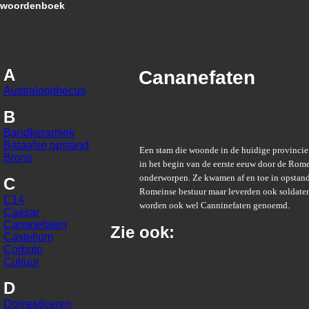
woordenboek
A
Cananefaten
Australopithecus
B
Bandkeramiek
Bataafse opstand
Een stam die woonde in de huidige provinci
Brons
in het begin van de eerste eeuw door de Rom
onderworpen. Ze kwamen af en toe in opstand
C
Romeinse bestuur maar leverden ook soldaten 
C14
worden ook wel Canninefaten genoemd.
Caesar
Cananefaten
Zie ook:
Castellum
Corbulo
Cultuur
D
Domesticeren