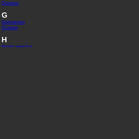
Donken
G
Germanen
Granen
H
Homo erectus
Homo habilis
Homo sapiens
I
IJzer
In situ
J
Jaarringonderzoek
Jager-verzamelaars
K
Kaart van Peutinger
Karolingisch