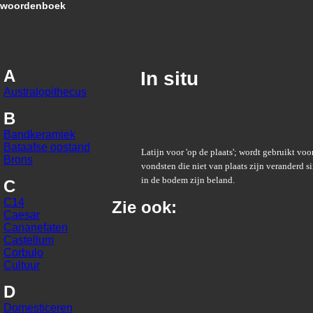
woordenboek
A
In situ
Australopithecus
B
Bandkeramiek
Bataafse opstand
Latijn voor 'op de plaats'; wordt gebruikt vo
Brons
vondsten die niet van plaats zijn veranderd si
in de bodem zijn beland.
C
C14
Zie ook:
Caesar
Cananefaten
Castellum
Corbulo
Cultuur
D
Domesticeren