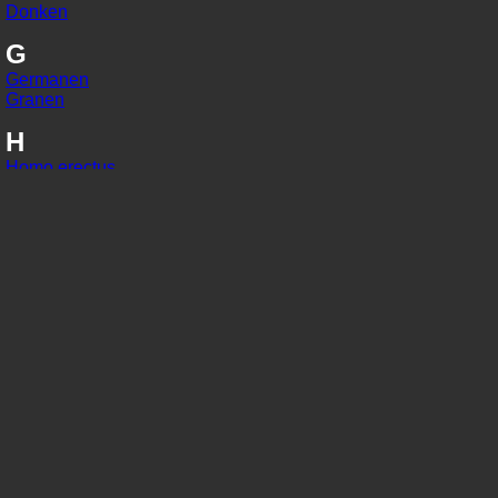
Donken
G
Germanen
Granen
H
Homo erectus
Homo habilis
Homo sapiens
I
IJzer
In situ
J
Jaarringonderzoek
Jager-verzamelaars
K
Kaart van Peutinger
Karolingisch