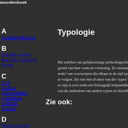
woordenboek
A
Typologie
Australopithecus
B
Bandkeramiek
Bataafse opstand
Het indelen van gelijksoortige archeologisc
Brons
grond van hun vorm en versiering. Zo ontstaa
reeks' van voorwerpen die elkaar in de tijd o
C
te volgen. Als van één of meer van die 'typen
C14
ze zijn is zo'n reeks een belangrijk hulpmidde
Caesar
van de ouderdom van andere typen uit dezelf
Cananefaten
Castellum
Zie ook:
Corbulo
Cultuur
D
Domesticeren