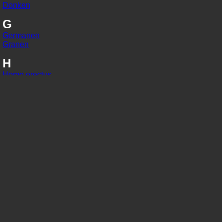
Donken
G
Germanen
Granen
H
Homo erectus
Homo habilis
Homo sapiens
I
IJzer
In situ
J
Jaarringonderzoek
Jager-verzamelaars
K
Kaart van Peutinger
Karolingisch