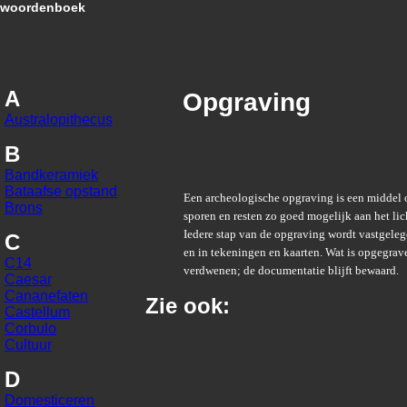
woordenboek
A
Opgraving
Australopithecus
B
Bandkeramiek
Bataafse opstand
Een archeologische opgraving is een middel
Brons
sporen en resten zo goed mogelijk aan het lic
Iedere stap van de opgraving wordt vastgelegd 
C
en in tekeningen en kaarten. Wat is opgegrav
C14
verdwenen; de documentatie blijft bewaard.
Caesar
Cananefaten
Zie ook:
Castellum
Corbulo
Cultuur
D
Domesticeren