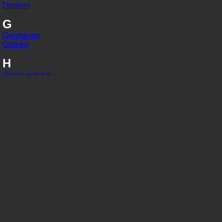
Donken
G
Germanen
Granen
H
Homo erectus
Homo habilis
Homo sapiens
I
IJzer
In situ
J
Jaarringonderzoek
Jager-verzamelaars
K
Kaart van Peutinger
Karolingisch