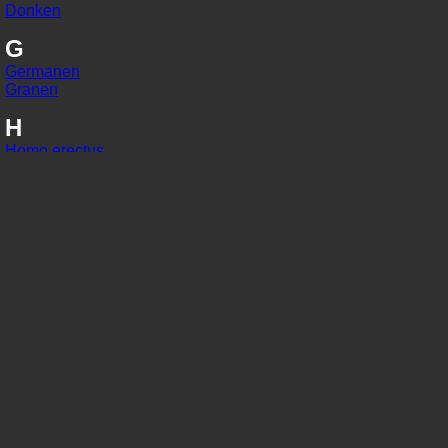
Donken
G
Germanen
Granen
H
Homo erectus
Homo habilis
Homo sapiens
I
IJzer
In situ
J
Jaarringonderzoek
Jager-verzamelaars
K
Kaart van Peutinger
Karolingisch