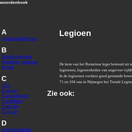
woordenboek
A
Legioen
Australopithecus
B
Bandkeramiek
Bataafse opstand
De kern van het Romeinse leger bestond uit 
Brons
legioenen, legereenheden van ongeveer vijfd
In de legioenen vochten goed getrainde bero
C
71 en 104 was in Nijmegen het Tiende Legio
C14
Caesar
Zie ook:
Cananefaten
Castellum
Corbulo
Cultuur
D
Domesticeren