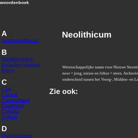
woordenboek
A
Neolithicum
Australopithecus
B
Bandkeramiek
Bataafse opstand
Wetenschappelijke naam voor Nieuwe Steenti
Brons
neos
= jong, nieuw en
lithos
= steen. Archeo
onderscheid tussen het Vroeg-, Midden- en L
C
C14
Zie ook:
Caesar
Cananefaten
Castellum
Corbulo
Cultuur
D
Domesticeren