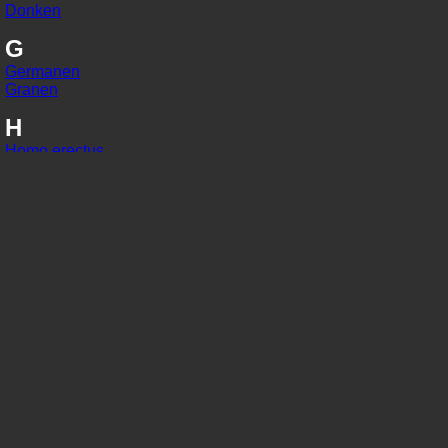
Donken
G
Germanen
Granen
H
Homo erectus
Homo habilis
Homo sapiens
I
IJzer
In situ
J
Jaarringonderzoek
Jager-verzamelaars
K
Kaart van Peutinger
Karolingisch